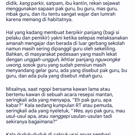
didik,
kang
parkir, satpam, ibu kantin, rekan sejawat
menggunakan sapaan pak guru, bu guru, mas guru,
mbak guru, dan itu tentu sangat wajar dan lumrah
karena memang di habitatnya.
Hal yang kadang membuat berpikir panjang (bagi si
pelaku dan pemikir) yakni ketika selepas melaksanakan
amanah mengajar dan berada di luar gerbang sekolah
namun masih sering dipanggil guru oleh sekeliling.
Bahkan, di masyarakat pedesaan yang masih lekat
dengan
unggah-ungguh
, ikhtiar panjang
nguwongke
uwong
, sosok guru yang sudah pensiun masih
menyandang gelar guru, ada yang disebut pak guru, bu
guru, dan ada pula yang disebut
mbah
guru.
Misalnya, saat ngopi bersama kawan lama atau
bertemu kawan di sebuah acara resepsi mantan,
seringkali ada yang menyapa, “Eh pak guru, apa
kabar?” Kala sedang kumpulan RT atau pemuda,
seringkali ada yang nyeletuk, “
Wes,
ayo pak guru, mau
usul-usul apa, atau
nanggepi
usulan-usulan tadi
sekiranya bagaimana?”
Kala duduk-duduk di cakruk usai asyar sembari