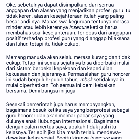
Oke, sebetulnya dapat disimpulkan, dari semua
anggapan dan alasan yang menjadikan profesi guru itu
tidak keren, alasan kesejahteraan itulah yang paling
besar andilnya. Mahasiswa keguruan tentunya merasa
minder atau lebih kerennya
insecure
ketika harus
membahas soal kesejahteraan. Terlepas dari anggapan
positif terhadap profesi guru yang dianggap bijaksana
dan luhur, tetapi itu tidak cukup.
Memang manusia akan selalu merasa kurang dan tidak
cukup. Tetapi ini semua sejatinya bisa diperbaiki mulai
dari sistem berbekal kepekaan dan kepedulian
kekuasaan dan jajarannya. Permasalahan guru honorer
ini sudah berpuluh-puluh tahun,
mbok
setidaknya itu
mulai diperhatikan. Toh semua ini demi kebaikan
bersama. Demi bangsa ini juga.
Sesekali pemerintah juga harus membayangkan,
bagaimana besuk ketika saya yang berprofesi sebagai
guru honorer dan akan melmar pacar saya yang
dulunya anak Hubungan Internasional. Bagaimana
dengan calon mertua saya, apakah tidak jauh itu
kelasnya. Terlebih jika kita masih terlalu mendewa-
dewakan kelas sosial. Begitu kiranya
insecure
yang