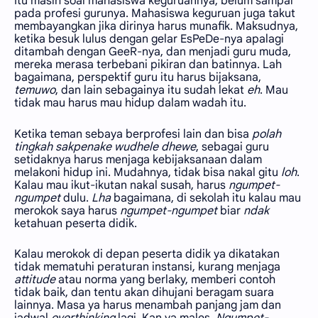
Itu masih soal mahasiswa keguruannya, belum sampai
pada profesi gurunya. Mahasiswa keguruan juga takut
membayangkan jika dirinya harus munafik. Maksudnya,
ketika besuk lulus dengan gelar EsPeDe-nya apalagi
ditambah dengan GeeR-nya, dan menjadi guru muda,
mereka merasa terbebani pikiran dan batinnya. Lah
bagaimana, perspektif guru itu harus bijaksana,
temuwo
, dan lain sebagainya itu sudah lekat
eh
. Mau
tidak mau harus mau hidup dalam wadah itu.
Ketika teman sebaya berprofesi lain dan bisa
polah
tingkah sakpenake wudhele dhewe
, sebagai guru
setidaknya harus menjaga kebijaksanaan dalam
melakoni hidup ini. Mudahnya, tidak bisa nakal gitu
loh
.
Kalau mau ikut-ikutan nakal susah, harus
ngumpet-
ngumpet
dulu.
Lha
bagaimana, di sekolah itu kalau mau
merokok saya harus
ngumpet-ngumpet
biar
ndak
ketahuan peserta didik.
Kalau merokok di depan peserta didik ya dikatakan
tidak mematuhi peraturan instansi, kurang menjaga
attitude
atau norma yang berlaky, memberi contoh
tidak baik, dan tentu akan dihujani beragam suara
lainnya. Masa ya harus menambah panjang jam dan