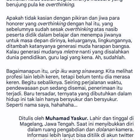
berujung pula ke
overthinking
.
Apakah tidak kasian dengan pikiran dan jiwa para
honorer yang
overthinking
dengan hal itu, yang
sebelumnya sudah sesak
overthinking
atas nasib
peserta didik dalam belajar dan menempa jiwanya
untuk masa depan dirinya, keluarganya, lingkungannya,
ditambah katanyanya generasi muda harapan bangsa.
Kalau generasi mudanya
mletre
nanti yang disalahkan
dunia pendidikan, guru lagi yang kena. Ah, sudahlah.
Bagaimanapun itu,
urip
iku wang sinawang
.
Kita melihat
profesi lain lebih keren, tetapi belum tentu dia merasa
keren. Begitu sebaliknya. Seiring perjalanan waktu,
pendewasaan pun sedang disemai, penerimaan itu
terjadi. Baru tersadar, ternyata yang dibutuhkan dalam
hidup ini tak lain hanya bersyukur dan bersyukur.
Seperti nama saya, hahahaha...
Ditulis oleh
Muhamad Yaskur.
Lahir dan tinggal di
Magelang, Jawa Tengah. Saat ini menyibukkan diri
dalam ruang pengabdian dan
dolanan
kamera.
Informasi lebih lanjut bisa ditilik di akun twitter