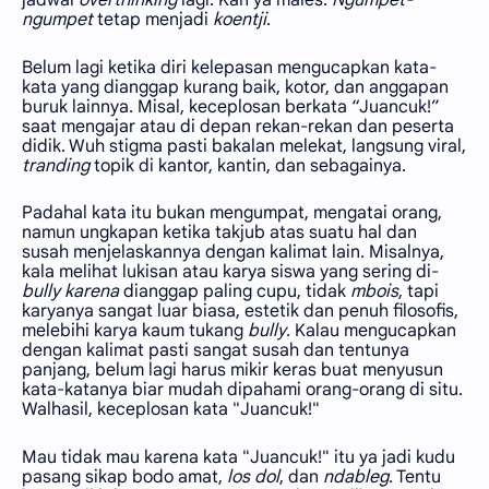
jadwal
overthinking
lagi. Kan ya males.
Ngumpet-
ngumpet
tetap menjadi
koentji
.
Belum lagi ketika diri kelepasan mengucapkan kata-
kata yang dianggap kurang baik, kotor, dan anggapan
buruk lainnya. Misal, keceplosan berkata “Juancuk!”
saat mengajar atau di depan rekan-rekan dan peserta
didik. Wuh stigma pasti bakalan melekat, langsung viral,
tranding
topik di kantor, kantin, dan sebagainya.
Padahal kata itu bukan mengumpat, mengatai orang,
namun ungkapan ketika takjub atas suatu hal dan
susah menjelaskannya dengan kalimat lain. Misalnya,
kala melihat lukisan atau karya siswa yang sering di-
bully karena
dianggap paling cupu, tidak
mbois
, tapi
karyanya sangat luar biasa, estetik dan penuh filosofis,
melebihi karya kaum tukang
bully
. Kalau mengucapkan
dengan kalimat pasti sangat susah dan tentunya
panjang, belum lagi harus mikir keras buat menyusun
kata-katanya biar mudah dipahami orang-orang di situ.
Walhasil, keceplosan kata "Juancuk!"
Mau tidak mau karena kata "Juancuk!" itu ya jadi kudu
pasang sikap bodo amat,
los dol
, dan
ndableg
. Tentu