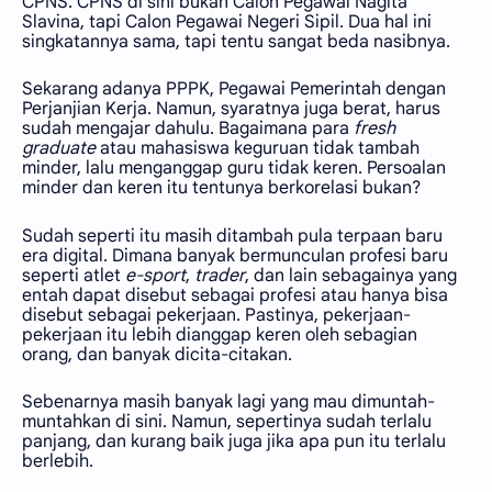
CPNS. CPNS di sini bukan Calon Pegawai Nagita
Slavina, tapi Calon Pegawai Negeri Sipil. Dua hal ini
singkatannya sama, tapi tentu sangat beda nasibnya.
Sekarang adanya PPPK, Pegawai Pemerintah dengan
Perjanjian Kerja. Namun, syaratnya juga berat, harus
sudah mengajar dahulu. Bagaimana para
fresh
graduate
atau mahasiswa keguruan tidak tambah
minder, lalu menganggap guru tidak keren. Persoalan
minder dan keren itu tentunya berkorelasi bukan?
Sudah seperti itu masih ditambah pula terpaan baru
era digital. Dimana banyak bermunculan profesi baru
seperti atlet
e-sport
,
trader
, dan lain sebagainya yang
entah dapat disebut sebagai profesi atau hanya bisa
disebut sebagai pekerjaan. Pastinya, pekerjaan-
pekerjaan itu lebih dianggap keren oleh sebagian
orang, dan banyak dicita-citakan.
Sebenarnya masih banyak lagi yang mau dimuntah-
muntahkan di sini. Namun, sepertinya sudah terlalu
panjang, dan kurang baik juga jika apa pun itu terlalu
berlebih.