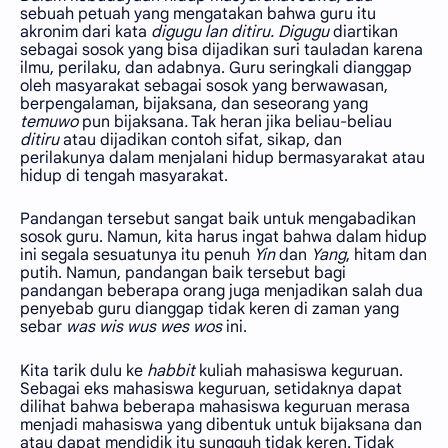
sebuah petuah yang mengatakan bahwa guru itu
akronim dari kata
digugu lan ditiru.
Digugu
diartikan
sebagai sosok yang bisa dijadikan suri tauladan karena
ilmu, perilaku, dan adabnya. Guru seringkali dianggap
oleh masyarakat sebagai sosok yang berwawasan,
berpengalaman, bijaksana, dan seseorang yang
temuwo
pun bijaksana
.
Tak heran jika beliau-beliau
ditiru
atau dijadikan contoh sifat, sikap, dan
perilakunya dalam menjalani hidup bermasyarakat atau
hidup di tengah masyarakat.
Pandangan tersebut sangat baik untuk mengabadikan
sosok guru. Namun, kita harus ingat bahwa dalam hidup
ini segala sesuatunya itu penuh
Yin
dan
Yang
, hitam dan
putih. Namun, pandangan baik tersebut bagi
pandangan beberapa orang juga menjadikan salah dua
penyebab guru dianggap tidak keren di zaman yang
sebar
was wis wus wes wos
ini.
Kita tarik dulu ke
habbit
kuliah mahasiswa keguruan.
Sebagai eks mahasiswa keguruan, setidaknya dapat
dilihat bahwa beberapa mahasiswa keguruan merasa
menjadi mahasiswa yang dibentuk untuk bijaksana dan
atau dapat mendidik itu sungguh tidak keren. Tidak