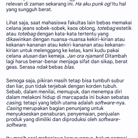
relevan di zaman sekarang ini.
Ha aku punk og!
Itu hal
yang sungguh berat.
Lihat saja, saat mahasiswa fakultas lain bebas memakai
celana jeans sobek-sobek, kaos oblong,
totebag
estetik
atau
totebag
dengan kata-kata tertentu yang
dikawinkan dengan nuansa-nuansa kekiri-kirian atau
kekanan-kananan atau kekiri-kananan atau kekanan-
kirian untuk melenggang ke kelas, kami kudu pakai
celana
alusan
dan kemeja.
Jan ora
njamani
! Ditambah
lagi harus benar-benar menjaga sifat dan sikap, berat
geas. Serasa
ndak
bebas
blas
.
Semoga saja, pikiran masih tetap bisa tumbuh subur
dan liar, pun tidak terjebak dengan korden tubuh.
Sebab, dalam menilai, memupuk, dan menempa diri
dalam melakoni hidup di marcapada ini bukan sebatas
casing
, tetapi yang lebih utama adalah
software-
nya.
Casing
merupakan bagian penunjang untuk
menyukseskan penaburan, penyemaian, penjualan
produk yang dimiliki dan diproduksi oleh
software-
software.