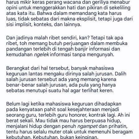
harus mikir keras perang wacana dan geriliya menabur
opini untuk menggerakkan hati dan pikiran di sekeliling
atas kata itu. Bahwa dalam memandang kata harus
luas, tidak sebatas dari makna eksplisit, tetapi juga dari
sisi implisit, konteks, dan lainnya.
Dan jadinya malah ribet sendiri, kan? Tetapi tak apa
ribet, toh memang butuh perjuangan dalam membuka
pandangan terlebih di tengah banjir informasi dan
kemudahan
ngelek
informasi tanpa mengunyah.
Berangkat dari hal tersebut, banyak mahasiswa
keguruan lantas mengaku dirinya salah jurusan. Dalih
salah jurusan tersebut ada yang memang karena
benar-benar salah jurusan, ada pula yang hanya
sebatas menutupi suatu hal agar terlihat keren.
Belum lagi ketika mahasiswa keguruan dihadapkan
pada kenyataan pahit soal kesejahteraan menjadi
seorang guru, terlebih guru honorer, kontrak lagi. Ah ini
berat sekali. Mau tidak mau harus berpuasa hidup,
menjalani hidup dengan penuh
ngampet
dan prihatin,
tentu harus selalu muter otak untuk memenuhi beragam
kebutuhan. Kebutuhan, bukan keinginan.