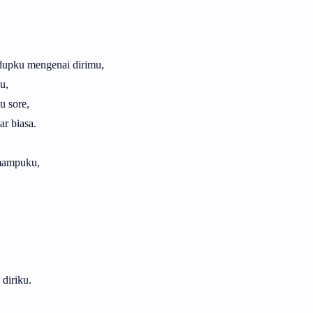
idupku mengenai dirimu,
mu,
u sore,
r biasa.
emampuku,
diriku.