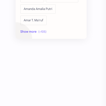
Amanda Amalia Putri
Amar T. Ma'ruf
Amira Zakia Khoerunisa
Anak Sanggar Sastra UMNU Kebumen
Aniello Ianone
Anisatul Fuadiyah
Aria Bagus Iyana
Arianda L. Paulina
Arif Perdana
Ary Hermawan
Asep M.M.D.
Ashwin Dhanda
Astri Ferdiana