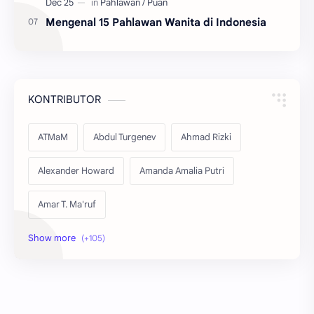
Mengenal 15 Pahlawan Wanita di Indonesia
KONTRIBUTOR
ATMaM
Abdul Turgenev
Ahmad Rizki
Alexander Howard
Amanda Amalia Putri
Amar T. Ma'ruf
Amira Zakia Khoerunisa
Anak Sanggar Sastra UMNU Kebumen
Aniello Ianone
Anisatul Fuadiyah