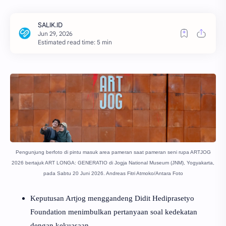
Estimated read time: 5 min
Pengunjung berfoto di pintu masuk area pameran saat pameran seni rupa ARTJOG
2026 bertajuk ART LONGA: GENERATIO di Jogja National Museum (JNM), Yogyakarta,
pada Sabtu 20 Juni 2026. Andreas Fitri Atmoko/Antara Foto
Keputusan Artjog menggandeng Didit Hediprasetyo
Foundation menimbulkan pertanyaan soal kedekatan
dengan kekuasaan.